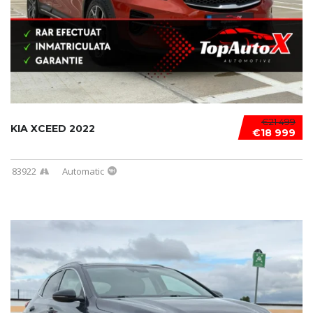
€21 499
KIA XCEED 2022
€18 999
83922
Automatic