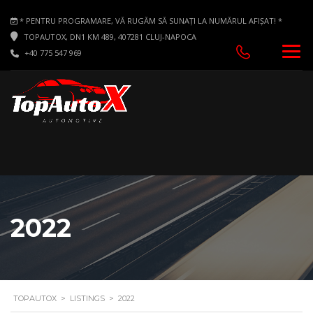
* PENTRU PROGRAMARE, VĂ RUGĂM SĂ SUNAȚI LA NUMĂRUL AFIȘAT! *
TOPAUTOX, DN1 KM 489, 407281 CLUJ-NAPOCA
+40 775 547 969
2022
TOPAUTOX
>
LISTINGS
>
2022