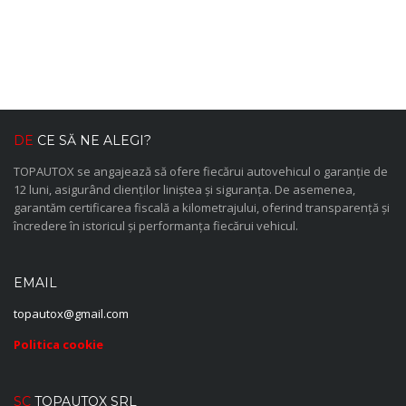
DE
CE SĂ NE ALEGI?
TOPAUTOX se angajează să ofere fiecărui autovehicul o garanție de
12 luni, asigurând clienților liniștea și siguranța. De asemenea,
garantăm certificarea fiscală a kilometrajului, oferind transparență și
încredere în istoricul și performanța fiecărui vehicul.
EMAIL
topautox@gmail.com
Politica cookie
SC
TOPAUTOX SRL