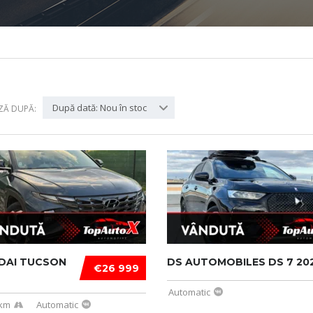
După dată: Nou în stoc
ZĂ DUPĂ:
DAI TUCSON
DS AUTOMOBILES DS 7 20
€26 999
Automatic
 km
Automatic