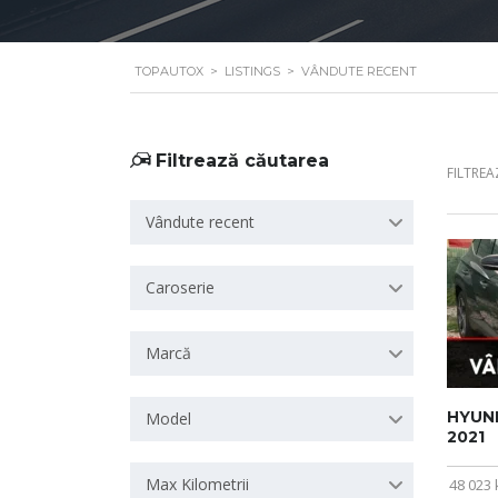
TOPAUTOX
>
LISTINGS
>
VÂNDUTE RECENT
Filtrează căutarea
FILTREA
Vândute recent
Caroserie
Marcă
HYUN
Model
2021
Max Kilometrii
48 023