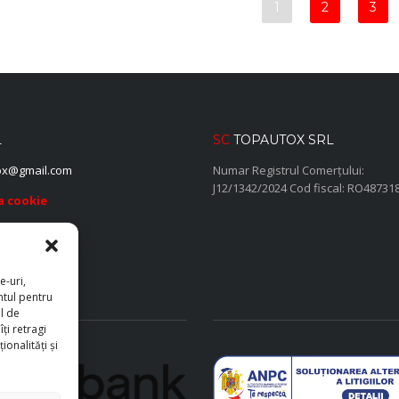
1
2
3
L
SC
TOPAUTOX SRL
ox@gmail.com
Numar Registrul Comerțului:
J12/1342/2024 Cod fiscal: RO48731
ca cookie
e-uri,
ntul pentru
l de
ți retragi
onalități și