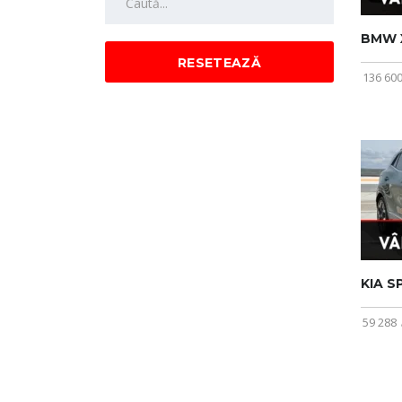
BMW 
RESETEAZĂ
136 60
KIA S
59 288