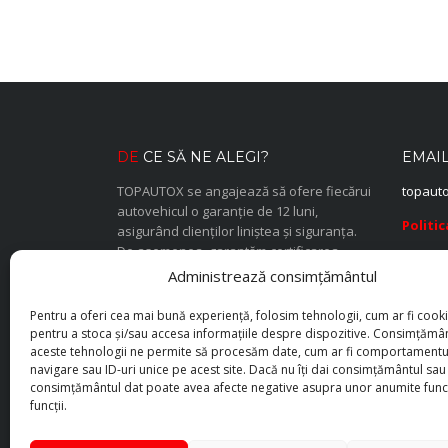
DE
CE SĂ NE ALEGI?
EMAI
TOPAUTOX se angajează să ofere fiecărui
topaut
autovehicul o garanție de 12 luni,
Politi
asigurând clienților liniștea și siguranța.
De asemenea, garantăm certificarea
fiscală a kilometrajului, oferind
Administrează consimțământul
transparență și încredere în istoricul și
performanța fiecărui vehicul.
Pentru a oferi cea mai bună experiență, folosim tehnologii, cum ar fi cooki
pentru a stoca și/sau accesa informațiile despre dispozitive. Consimțămâ
aceste tehnologii ne permite să procesăm date, cum ar fi comportamentu
navigare sau ID-uri unice pe acest site. Dacă nu îți dai consimțământul sau î
consimțământul dat poate avea afecte negative asupra unor anumite funcți
funcții.