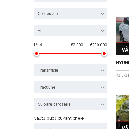
Combustibil
An
Preț
€2 000 — €200 000
HYUND
Transmisie
42 872
Tracțiune
Culoare caroserie
Caută după cuvânt cheie