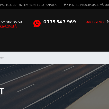
PAUTOX, DN1 KM 489, 407281 CLUJ-NAPOCA
* PENTRU PROGRAMARE, VĂ RUG
0775 547 969
1
KM 489, 407281
LUNI - VINERI
VEZI HARTĂ
CT
T