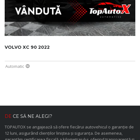
VOLVO XC 90 2022
Automatic
DE
CE SĂ NE ALEGI?
TOPAUTOX se angajează să ofere fiecărui autovehicul o garanție de
12 luni, asigurând clienților liniștea și siguranța. De asemenea,
garantăm certificarea fiscală a kilometrajului, oferind transparență și