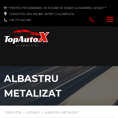
* PENTRU PROGRAMARE, VĂ RUGĂM SĂ SUNAȚI LA NUMĂRUL AFIȘAT! *
TOPAUTOX, DN1 KM 489, 407281 CLUJ-NAPOCA
+40 775 547 969
ALBASTRU
METALIZAT
TOPAUTOX
>
LISTINGS
>
ALBASTRU METALIZAT