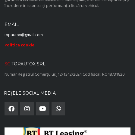
încredere în istoricul și performanța fiecărui vehicul.
EMAIL
topautox@gmail.com
Politica cookie
SC
TOPAUTOX SRL
Numar Registrul Comerțului: J12/1342/2024 Cod fiscal: RO48731820
REȚELE SOCIAL MEDIA