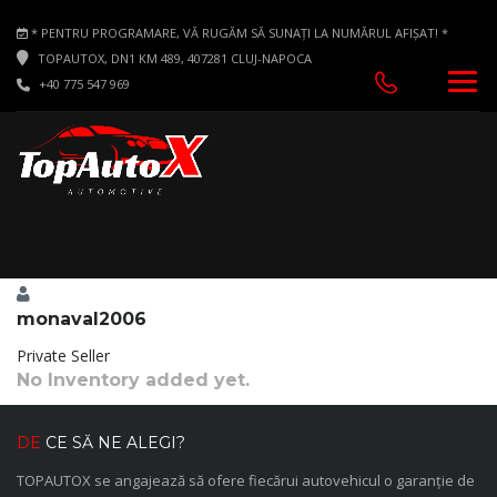
* PENTRU PROGRAMARE, VĂ RUGĂM SĂ SUNAȚI LA NUMĂRUL AFIȘAT! *
TOPAUTOX, DN1 KM 489, 407281 CLUJ-NAPOCA
+40 775 547 969
monaval2006
Private Seller
No Inventory added yet.
DE
CE SĂ NE ALEGI?
TOPAUTOX se angajează să ofere fiecărui autovehicul o garanție de