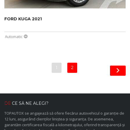
FORD KUGA 2021
Automatic
1
2
DE
CE SĂ NE ALEGI?
TOPAUTOX se angajează să ofere fiecărui autovehicul o garanție de
12 luni, asigurând clienților liniștea și siguranța. De asemenea,
garantăm certificarea fiscală a kilometrajului, oferind transparență și