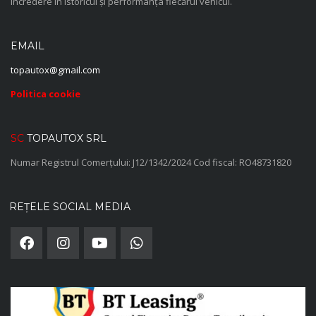
încredere în istoricul și performanța fiecărui vehicul.
EMAIL
topautox@gmail.com
Politica cookie
SC
TOPAUTOX SRL
Numar Registrul Comerțului: J12/1342/2024 Cod fiscal: RO48731820
REȚELE SOCIAL MEDIA