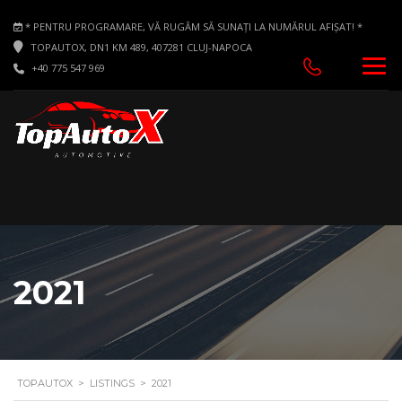
* PENTRU PROGRAMARE, VĂ RUGĂM SĂ SUNAȚI LA NUMĂRUL AFIȘAT! *
TOPAUTOX, DN1 KM 489, 407281 CLUJ-NAPOCA
+40 775 547 969
2021
TOPAUTOX
>
LISTINGS
>
2021