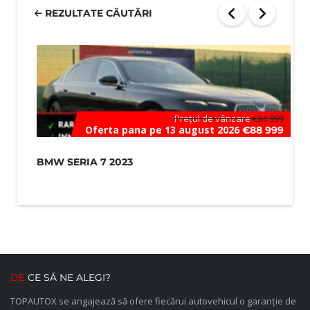
REZULTATE CĂUTĂRI
Prețul de vânzare
€94 999
Oferta pana pe 13 august 2026
€88 999
BMW SERIA 7 2023
HY
DE
CE SĂ NE ALEGI?
TOPAUTOX se angajează să ofere fiecărui autovehicul o garanție de