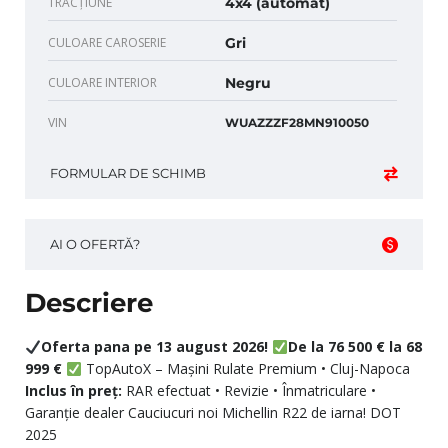
TRACȚIUNE
4x4 (automat)
CULOARE CAROSERIE
Gri
CULOARE INTERIOR
Negru
VIN
WUAZZZF28MN910050
FORMULAR DE SCHIMB
AI O OFERTĂ?
Descriere
Oferta pana pe 13 august 2026!
De la 76 500 € la 68
999 €
TopAutoX – Mașini Rulate Premium • Cluj-Napoca
Inclus în preț:
RAR efectuat • Revizie • Înmatriculare •
Garanție dealer Cauciucuri noi Michellin R22 de iarna! DOT
2025