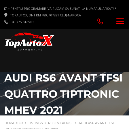
* PENTRU PROGRAMARE, VĂ RUGĂM SĂ SUNAȚI LA NUMĂRUL AFIȘAT! *
TOPAUTOX, DN1 KM 489, 407281 CLUJ-NAPOCA
+40 775 547 969
AUDI RS6 AVANT TFSI
QUATTRO TIPTRONIC
MHEV 2021
TOPAUTOX
>
LISTINGS
>
RECENT ADUSE
>
AUDI RS6 AVANT TFSI