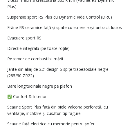
Viteză maximă crescută la 305 km/h (Pachet RS Dynamic
Plus)
Suspensie sport RS Plus cu Dynamic Ride Control (DRC)
Frâne RS ceramice față și spate cu etriere roșii antracit lucios
Evacuare sport RS
Direcție integrală (pe toate roțile)
Rezervor de combustibil mărit
Jante din aliaj de 22” design 5 spițe trapezoidale negre
(285/30 ZR22)
Bare longitudinale negre pe plafon
Confort & Interior
Scaune Sport Plus față din piele Valcona perforată, cu
ventilație, încălzire și cusături tip fagure
Scaune față electrice cu memorie pentru șofer