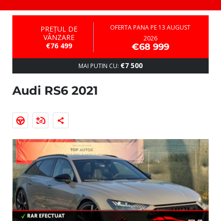
OFERTA PANA PE 13 AUGUST
PREȚUL DE
VÂNZARE
2026
€76 499
€68 999
€7 500
MAI PUTIN CU:
Audi RS6 2021