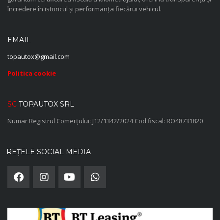
încredere în istoricul și performanța fiecărui vehicul.
EMAIL
topautox@gmail.com
Politica cookie
SC
TOPAUTOX SRL
Numar Registrul Comerțului: J12/1342/2024 Cod fiscal: RO48731820
REȚELE SOCIAL MEDIA