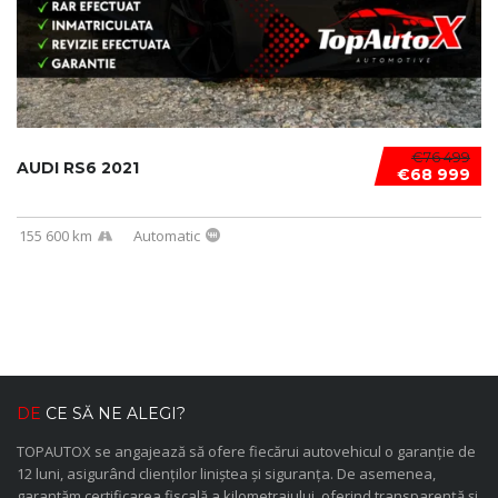
€76 499
AUDI RS6 2021
€68 999
155 600 km
Automatic
DE
CE SĂ NE ALEGI?
TOPAUTOX se angajează să ofere fiecărui autovehicul o garanție de
12 luni, asigurând clienților liniștea și siguranța. De asemenea,
garantăm certificarea fiscală a kilometrajului, oferind transparență și