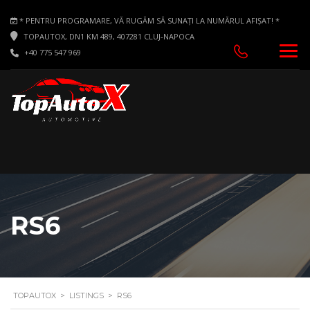
* PENTRU PROGRAMARE, VĂ RUGĂM SĂ SUNAȚI LA NUMĂRUL AFIȘAT! *
TOPAUTOX, DN1 KM 489, 407281 CLUJ-NAPOCA
+40 775 547 969
RS6
TOPAUTOX
>
LISTINGS
>
RS6