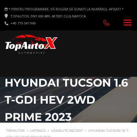
* PENTRU PROGRAMARE, VĂ RUGĂM SĂ SUNAȚI LA NUMĂRUL AFIȘAT! *
TOPAUTOX, DN1 KM 489, 407281 CLUJ-NAPOCA
+40 775 547 969
HYUNDAI TUCSON 1.6
T-GDI HEV 2WD
PRIME 2023
TOPAUTOX
>
LISTINGS
>
VÂNDUTE RECENT
>
HYUNDAI TUCSON 1.6 T-