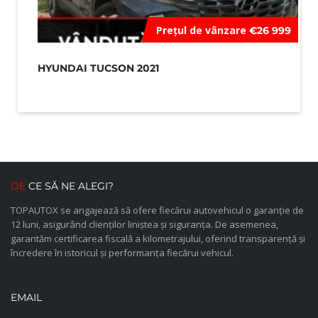
Prețul de vânzare
€26 999
HYUNDAI TUCSON 2021
HY
DE
CE SĂ NE ALEGI?
TOPAUTOX se angajează să ofere fiecărui autovehicul o garanție de
12 luni, asigurând clienților liniștea și siguranța. De asemenea,
garantăm certificarea fiscală a kilometrajului, oferind transparență și
încredere în istoricul și performanța fiecărui vehicul.
EMAIL