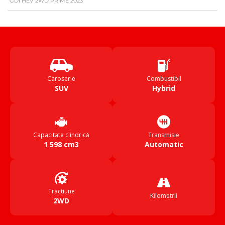
GDI HEV 2WD PRIME 2023
Caroserie
Combustibil
SUV
Hybrid
Capacitate clindrică
Transmisie
1 598 cm3
Automatic
Tracțiune
Kilometrii
2WD